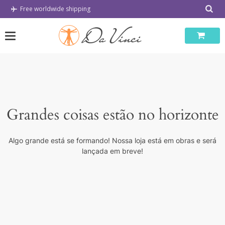
Skip
Free worldwide shipping
to
content
Grandes coisas estão no horizonte
Algo grande está se formando! Nossa loja está em obras e será
lançada em breve!