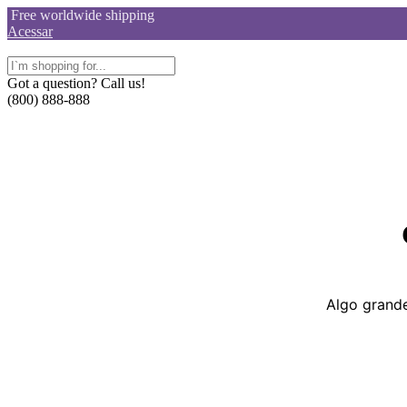
Skip
Free worldwide shipping
to
Acessar
content
Got a question? Call us!
(800) 888-888
Algo grande