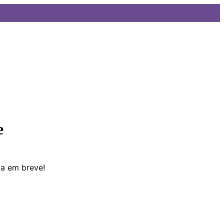
e
da em breve!