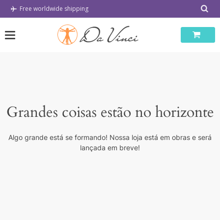
Skip
Free worldwide shipping
to
content
Grandes coisas estão no horizonte
Algo grande está se formando! Nossa loja está em obras e será
lançada em breve!