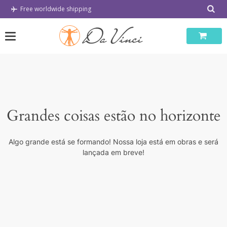
Skip
Free worldwide shipping
to
content
Grandes coisas estão no horizonte
Algo grande está se formando! Nossa loja está em obras e será
lançada em breve!