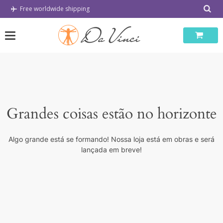
Skip
Free worldwide shipping
to
content
Grandes coisas estão no horizonte
Algo grande está se formando! Nossa loja está em obras e será
lançada em breve!