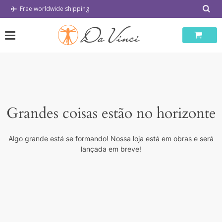
Skip
Free worldwide shipping
to
content
Grandes coisas estão no horizonte
Algo grande está se formando! Nossa loja está em obras e será
lançada em breve!