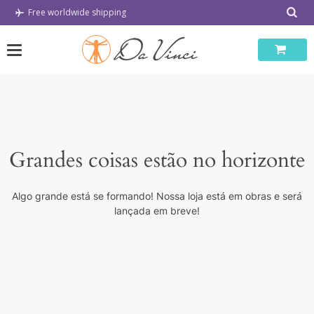
Skip
Free worldwide shipping
to
content
Grandes coisas estão no horizonte
Algo grande está se formando! Nossa loja está em obras e será
lançada em breve!