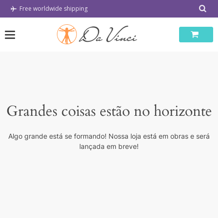
Skip
Free worldwide shipping
to
content
Grandes coisas estão no horizonte
Algo grande está se formando! Nossa loja está em obras e será
lançada em breve!