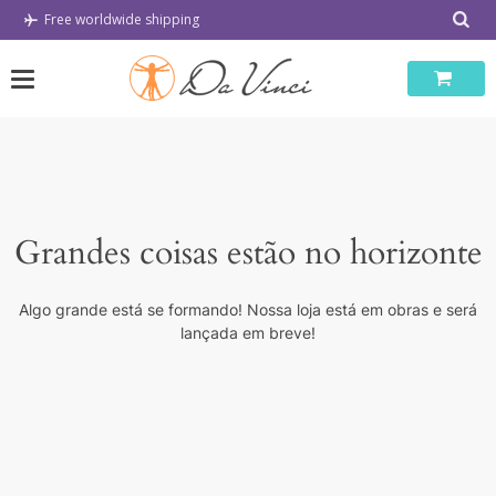
Skip
Free worldwide shipping
to
content
Grandes coisas estão no horizonte
Algo grande está se formando! Nossa loja está em obras e será
lançada em breve!