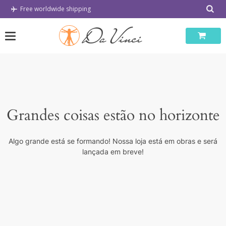
Skip
Free worldwide shipping
to
content
Grandes coisas estão no horizonte
Algo grande está se formando! Nossa loja está em obras e será
lançada em breve!