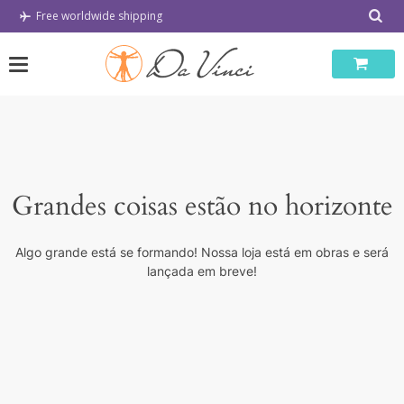
Skip
Free worldwide shipping
to
content
Grandes coisas estão no horizonte
Algo grande está se formando! Nossa loja está em obras e será
lançada em breve!