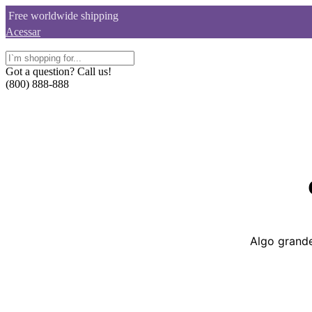
Skip
Free worldwide shipping
to
Acessar
content
Got a question? Call us!
(800) 888-888
Algo grande