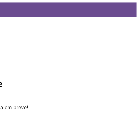
e
da em breve!