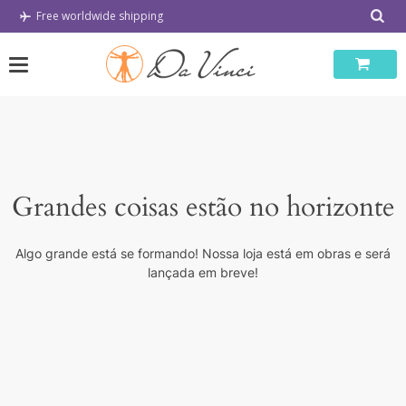
Skip
Free worldwide shipping
to
content
Grandes coisas estão no horizonte
Algo grande está se formando! Nossa loja está em obras e será
lançada em breve!