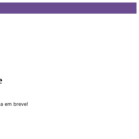
e
da em breve!