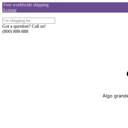
Skip
Free worldwide shipping
to
Acessar
content
Got a question? Call us!
(800) 888-888
Algo grande