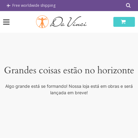
Skip
Free worldwide shipping
to
content
Grandes coisas estão no horizonte
Algo grande está se formando! Nossa loja está em obras e será
lançada em breve!