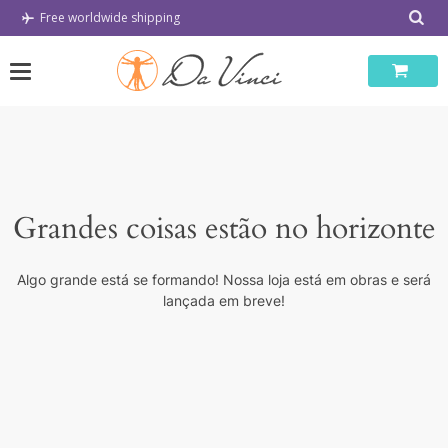
Skip
Free worldwide shipping
to
content
Grandes coisas estão no horizonte
Algo grande está se formando! Nossa loja está em obras e será
lançada em breve!